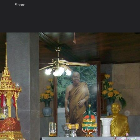
Share
เสียงธรรม
สมาชิก
ห้องสนทนา
พ
ท็ก
ชาคมวนาราม (ป่ากุง)จ.ร้อยเอ็ด