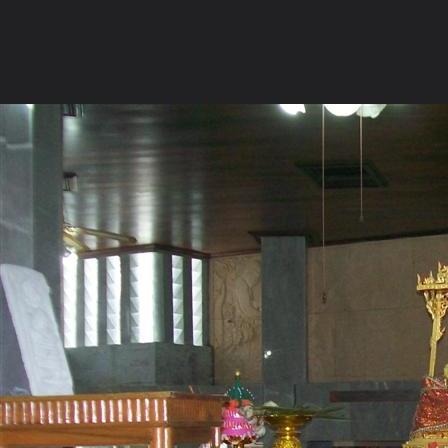
ภาษาไทย
หน้าแรก
เว็บบอร์ด
มีอะไรใหม่
วิดีโอ
รูปภา
หมวดหมู่
มีอะไรใหม่
คอลเล็คชั่น
สถานที่
กล้อง
แ
หน้าแรก
รูปภาพ
General
wuttichai-ta
พระเจดีย์ วัดประ
102 0859 (Large)