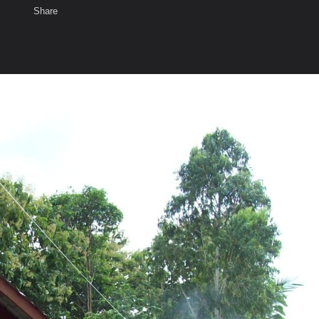
Share
เสียงธรรม
สมาชิก
ห้องสนทนา
พ
ท็ก