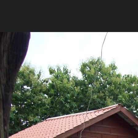
ภาษาไทย
หน้าแรก
เว็บบอร์ด
มีอะไรใหม่
วิดีโอ
รูปภา
หมวดหมู่
มีอะไรใหม่
คอลเล็คชั่น
สถานที่
กล้อง
แ
หน้าแรก
รูปภาพ
General
ติงติง
ธรรมสถานบ้านนาทาม
102 3755