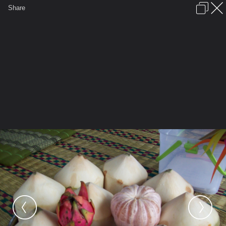
เข้าสู่ระบบหรือลงทะเบียน
Share
ภาษาไทย
ลงโฆษณา
ติดต่อเรา
ช่วยเหลือ
ชุมชนชาวพุทธ
ข้อกำหนดและกฎ
หน้าแรก
เว็บบอร์ด
มีอะไรใหม่
รูปภาพ
คอลเล็คชั่น
สถานที่
กล้อง
แท็ก
...
...
รูปภาพ
General
ติงติง
ธรรมสถานบ้านนาทาม
102 3758