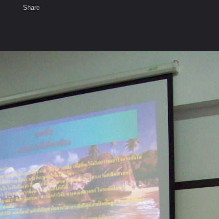
Share
เสียงธรรม
สมาชิก
ห้องสนทนา
พ
ท็ก