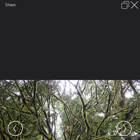
เข้าสู่ระบบหรือลงทะเบียน
Share
ภาษาไทย
ลงโฆษณา
ติดต่อเรา
ช่วยเหลือ
ชุมชนชาวพุทธ
ข้อกำหนดและกฎ
หน้าแรก
เว็บบอร์ด
มีอะไรใหม่
รูปภาพ
คอลเล็คชั่น
สถานที่
กล้อง
แท็ก
...
หน้าแรก
รูปภาพ
General
ติงติง
แอ่วเมืองเหนือ
102 5299