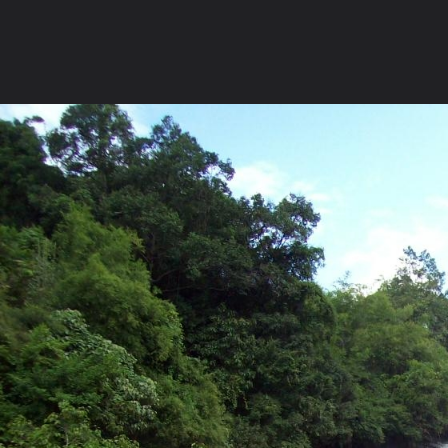
ภาษาไทย
หน้าแรก
เว็บบอร์ด
มีอะไรใหม่
วิดีโอ
รูปภา
หมวดหมู่
มีอะไรใหม่
คอลเล็คชั่น
สถานที่
กล้อง
แ
หน้าแรก
รูปภาพ
General
ติงติง
แอ่วเมืองเหนือ
102 5486