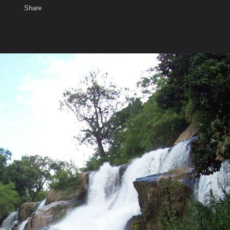
Share
เสียงธรรม
สมาชิก
ห้องสนทนา
พ
ท็ก