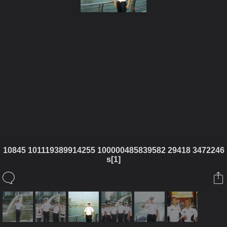
ในอัลบั้มนี้
10845 101119389914255 100000485839582 29418 3472246
s[1]
กัปตัน อาฟ
ในอัลบั้ม
นิราศต่างปรเทศ
7 กรกฎาคม 2010
(You must log in or sign up to comment here.)