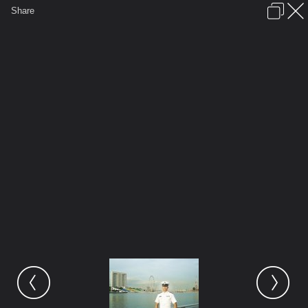
เข้าสู่ระบบหรือลงทะเบียน
Share
ภาษาไทย
ลงโฆษณา
ติดต่อเรา
ช่วยเหลือ
ชุมชนชาวพุทธ
ข้อกำหนดและกฎ
หน้าแรก
เว็บบอร์ด
มีอะไรใหม่
รูปภาพ
คอลเล็คชั่น
สถานที่
กล้อง
แท็ก
...
...
รูปภาพ
General
กัปตัน อาฟ
นิราศต่างปรเทศ
10845 101119389914255
100000485839582 29418 3472246 s[1]