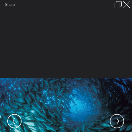
เข้าสู่ระบบหรือลงทะเบียน
Share
ภาษาไทย
ลงโฆษณา
ติดต่อเรา
ช่วยเหลือ
ชุมชนชาวพุทธ
ข้อกำหนดและกฎ
หน้าแรก
เว็บบอร์ด
มีอะไรใหม่
รูปภาพ
คอลเล็คชั่น
สถานที่
กล้อง
แท็ก
...
หน้าแรก
รูปภาพ
General
singhol
สัตว์น้อยแสนรัก
11 underworld 87165