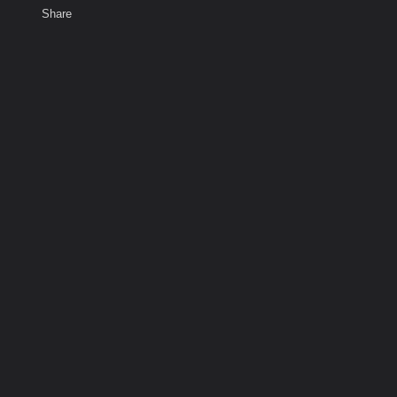
Share
เสียงธรรม
สมาชิก
ห้องสนทนา
พ
ท็ก