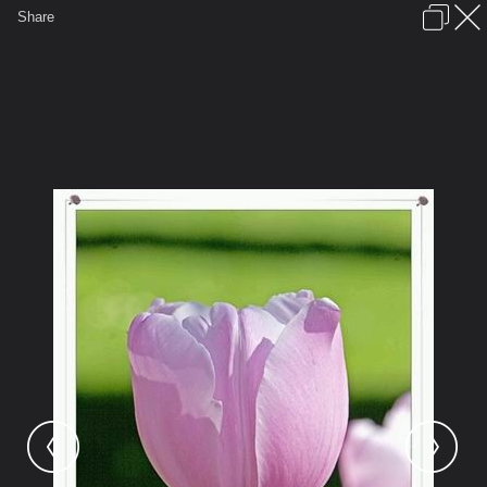
เข้าสู่ระบบหรือลงทะเบียน
Share
ภาษาไทย
ลงโฆษณา
ติดต่อเรา
ช่วยเหลือ
ชุมชนชาวพุทธ
ข้อกำหนดและกฎ
หน้าแรก
เว็บบอร์ด
มีอะไรใหม่
รูปภาพ
คอลเล็คชั่น
สถานที่
กล้อง
แท็ก
...
หน้าแรก
รูปภาพ
General
บุษบากาญจ์
ดอกทิวลิป
11