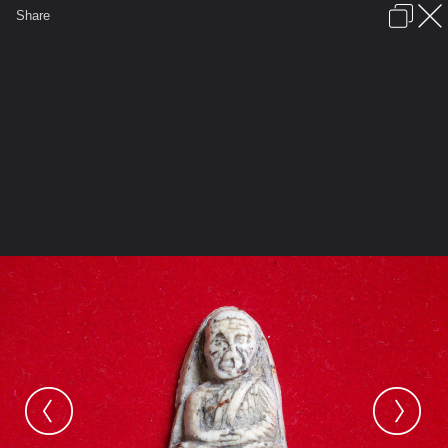
เข้าสู่ระบบหรือลงทะเบียน
Share
ภาษาไทย
ลงโฆษณา
ติดต่อเรา
ช่วยเหลือ
ชุมชนชาวพุทธ
ข้อกำหนดและกฎ
หน้าแรก
เว็บบอร์ด
มีอะไรใหม่
รูปภาพ
คอลเล็คชั่น
สถานที่
กล้อง
แท็ก
...
รูปภาพ
...
อยากทราบว่าหลวงพ่อทวดสององค์นี้จากวัดไหนค่ะ
111