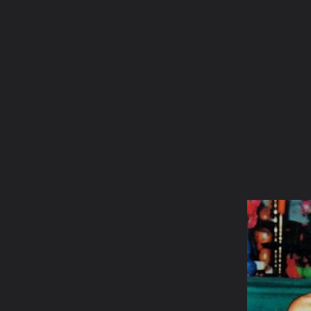
ภาษาไทย
หน้าแรก
เว็บบอร์ด
มีอะไรใหม่
วิดีโอ
รูปภา
หมวดหมู่
มีอะไรใหม่
คอลเล็คชั่น
สถานที่
กล้อง
แ
หน้าแรก
รูปภาพ
General
i Bew
รูปพ่อแม่ครูอาจารย์