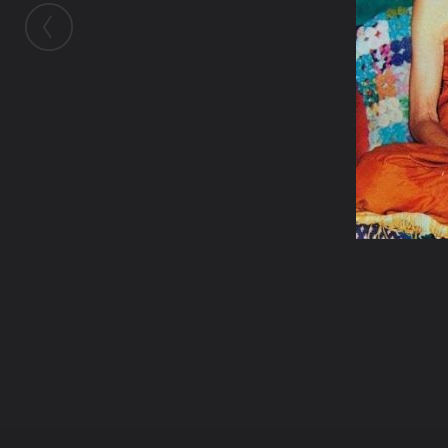
ในอัลบั้มนี้
i Bew
ในอัลบั้ม
รูปพ่อแม่ครูอาจารย์
18 พฤษภาคม 2012
(You must log in or sign up to comment here.)