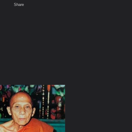
Share
เสียงธรรม
สมาชิก
ห้องสนทนา
พ
ท็ก