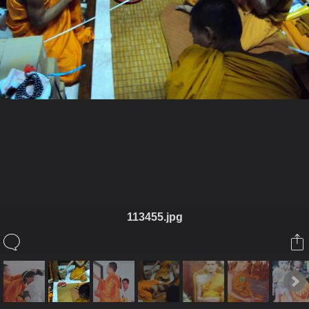
ในอัลบั้มนี้
พระสมุห์ทยุตธร
ในอัลบั้ม
นาๆสาระ
113455.jpg
31 พฤษภาคม 2012
(You must log in or sign up to comment here.)