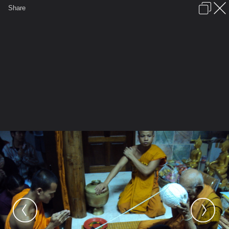
เข้าสู่ระบบหรือลงทะเบียน
Share
ภาษาไทย
ลงโฆษณา
ติดต่อเรา
ช่วยเหลือ
ชุมชนชาวพุทธ
ข้อกำหนดและกฎ
หน้าแรก
เว็บบอร์ด
มีอะไรใหม่
รูปภาพ
คอลเล็คชั่น
สถานที่
กล้อง
แท็ก
...
...
รูปภาพ
General
พระสมุห์ทยุตธร
นาๆสาระ