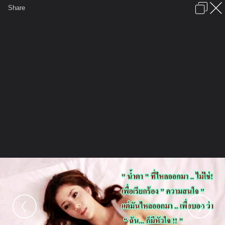
เข้าสู่ระบบหรือลงทะเบียน
Share
ภาษาไทย
ลงโฆษณา
ติดต่อเรา
ช่วยเหลือ
ชุมชนชาวพุทธ
ข้อกำหนดและกฎ
หน้าแรก
เว็บบอร์ด
มีอะไรใหม่
รูปภาพ
คอลเล็คชั่น
สถานที่
กล้อง
แท็ก
...
หน้าแรก
รูปภาพ
General
SoSiren
@ Me!!