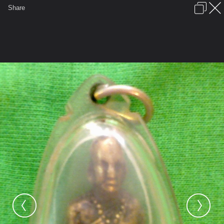
เข้าสู่ระบบหรือลงทะเบียน
Share
ภาษาไทย
ลงโฆษณา
ติดต่อเรา
ช่วยเหลือ
ชุมชนชาวพุทธ
ข้อกำหนดและกฎ
หน้าแรก
เว็บบอร์ด
มีอะไรใหม่
รูปภาพ
คอลเล็คชั่น
สถานที่
กล้อง
แท็ก
...
รูปภาพ
...
หลวงพ่อทบหน้าฝรั่งองค์นี้ แท้ หรือ เก๊ ผู้รู้ช่วยตอบทีคร่