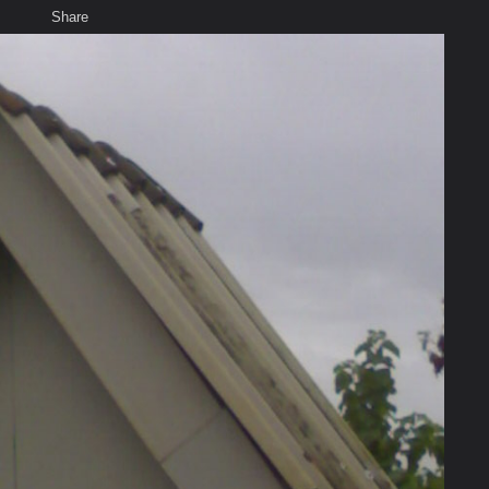
Share
เสียงธรรม
สมาชิก
ห้องสนทนา
พ
ท็ก