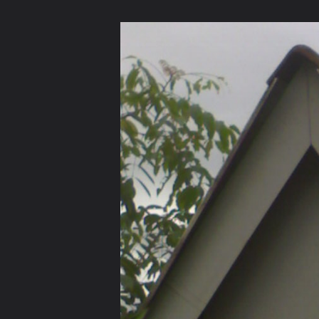
ภาษาไทย
หน้าแรก
เว็บบอร์ด
มีอะไรใหม่
วิดีโอ
รูปภา
หมวดหมู่
มีอะไรใหม่
คอลเล็คชั่น
สถานที่
กล้อง
แ
หน้าแรก
รูปภาพ
General
เณรอาร์ม
วัดทุ่งกล้วย
12082010081