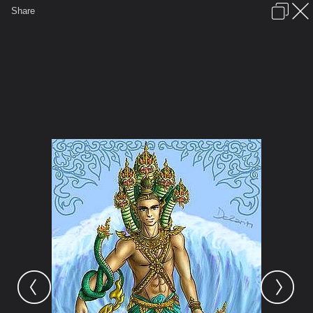
เข้าสู่ระบบหรือลงทะเบียน
Share
ภาษาไทย
ลงโฆษณา
ติดต่อเรา
ช่วยเหลือ
ชุมชนชาวพุทธ
ข้อกำหนดและกฎ
หน้าแรก
เว็บบอร์ด
มีอะไรใหม่
รูปภาพ
คอลเล็คชั่น
สถานที่
กล้อง
แท็ก
...
หน้าแรก
รูปภาพ
General
MHOM_69
พญานาค
1223996635