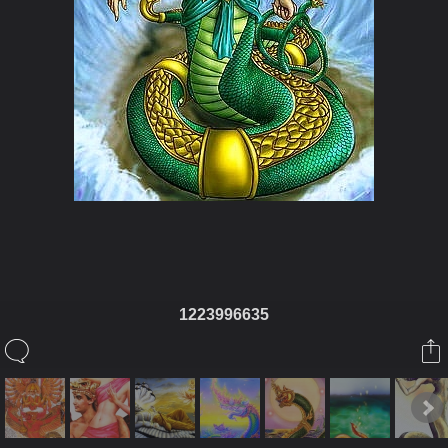
ในอัลบั้มนี้
1223996635
MHOM_69
ในอัลบั้ม
พญานาค