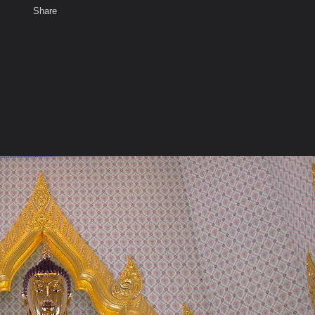
Share
เสียงธรรม
สมาชิก
ห้องสนทนา
พ
ท็ก