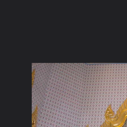
ภาษาไทย
หน้าแรก
เว็บบอร์ด
มีอะไรใหม่
วิดีโอ
รูปภา
หมวดหมู่
มีอะไรใหม่
คอลเล็คชั่น
สถานที่
กล้อง
แ
หน้าแรก
รูปภาพ
General
filmboat
พระพุทธรูป
1265143985