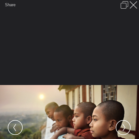
เข้าสู่ระบบหรือลงทะเบียน
Share
ภาษาไทย
ลงโฆษณา
ติดต่อเรา
ช่วยเหลือ
ชุมชนชาวพุทธ
ข้อกำหนดและกฎ
หน้าแรก
เว็บบอร์ด
มีอะไรใหม่
รูปภาพ
คอลเล็คชั่น
สถานที่
กล้อง
แท็ก
...
รูปภาพ
...
itipizo
ภาพประทับใจ (พุทธในพม่า)
129312 30 3629