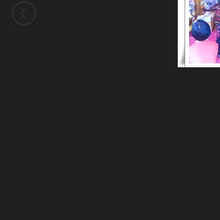
ในอัลบั้มนี้
ศิลาพัชร
ในอัลบั้ม
งานกฐิน
9 พฤศจิกายน 2010
(You must log in or sign up to comment here.)