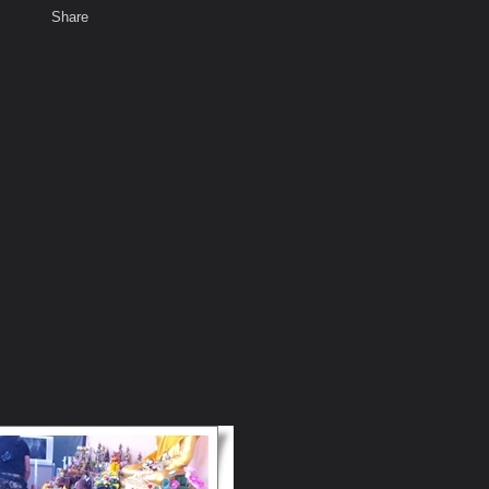
Share
เสียงธรรม
สมาชิก
ห้องสนทนา
พ
ท็ก