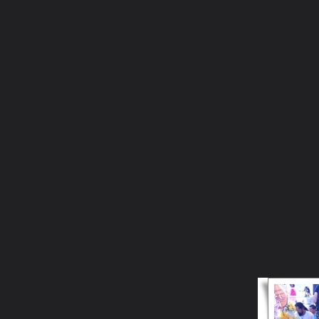
ภาษาไทย
หน้าแรก
เว็บบอร์ด
มีอะไรใหม่
วิดีโอ
รูปภา
หมวดหมู่
มีอะไรใหม่
คอลเล็คชั่น
สถานที่
กล้อง
แ
หน้าแรก
รูปภาพ
General
ศิลาพัชร
งานกฐิน
130 1