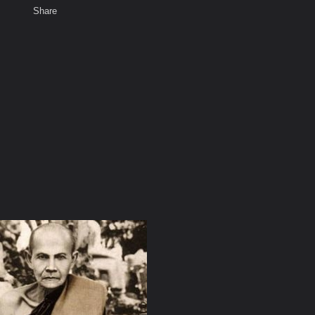
Share
เสียงธรรม
พ
รย์มั่น ภูริทัตโต