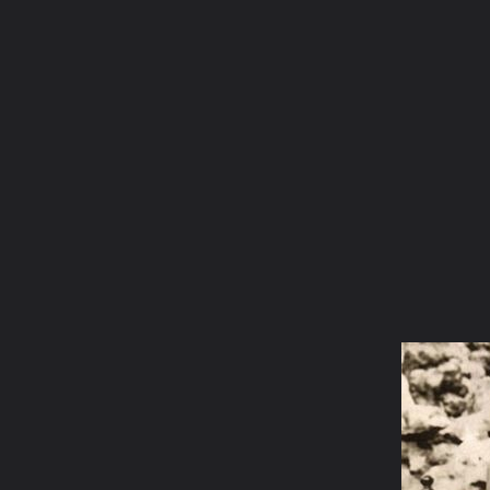
ภาษาไทย
หน้าแรก
เว็บบอร์ด
มีอะไรใหม่
วิดีโอ
รูปภา
มีอะไรใหม่
คอลเล็คชั่น
สถานที่
กล้อง
แท็ก
...
หน้าแรก
รูปภาพ
General
ภูติอาคเนย์
รวมภาพสายพระอาจา
1323