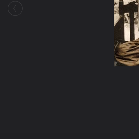
ในอัลบั้มนี้
ภูติอาคเนย์
ในอัลบั้ม
รวมภาพสายพระอาจารย์มั่น ภูริทัต
โต
12 มิถุนายน 2008
(You must log in or sign up to comment here.)