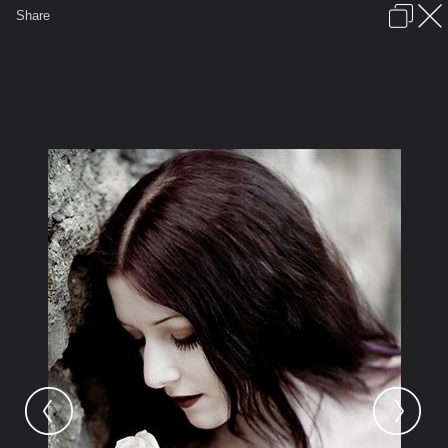
เข้าสู่ระบบหรือลงทะเบียน
Share
ภาษาไทย
ลงโฆษณา
ติดต่อเรา
ช่วยเหลือ
ชุมชนชาวพุทธ
ข้อกำหนดและกฎ
หน้าแรก
เว็บบอร์ด
มีอะไรใหม่
รูปภาพ
คอลเล็คชั่น
สถานที่
กล้อง
แท็ก
...
รูปภาพ
...
สัตบุรุษ
ไม่เหงาไม่ใช่ฉัน(ชื่อAlbum)
142