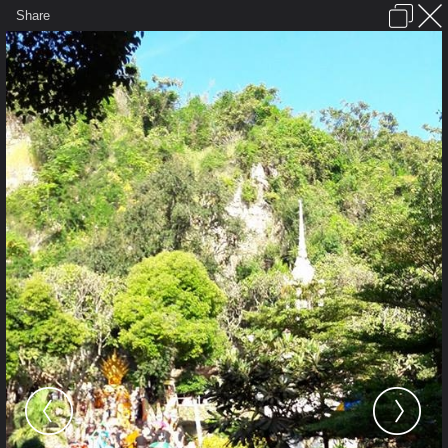
เข้าสู่ระบบหรือลงทะเบียน
Share
ภาษาไทย
ลงโฆษณา
ติดต่อเรา
ช่วยเหลือ
ชุมชนชาวพุทธ
ข้อกำหนดและกฎ
หน้าแรก
เว็บบอร์ด
มีอะไรใหม่
รูปภาพ
คอลเล็คชั่น
สถานที่
กล้อง
แท็ก
...
รูปภาพ
...
kayasid
งานบุญกฐินวัดเขาภูคา
14963292 1625991401028532
5869667613862136226 n