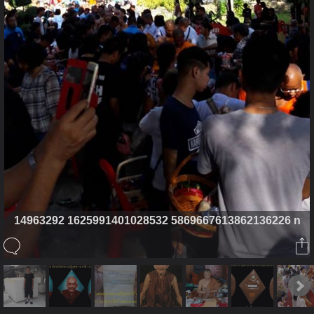
14963292 1625991401028532 5869667613862136226 n