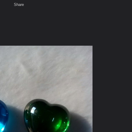
Share
เสียงธรรม
สมาชิก
ห้องสนทนา
พ
ท็ก