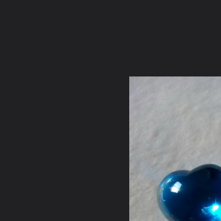
ภาษาไทย
หน้าแรก
เว็บบอร์ด
มีอะไรใหม่
วิดีโอ
รูปภา
หมวดหมู่
มีอะไรใหม่
คอลเล็คชั่น
สถานที่
กล้อง
แ
หน้าแรก
รูปภาพ
General
คุณศรชัย
si 2558
1527