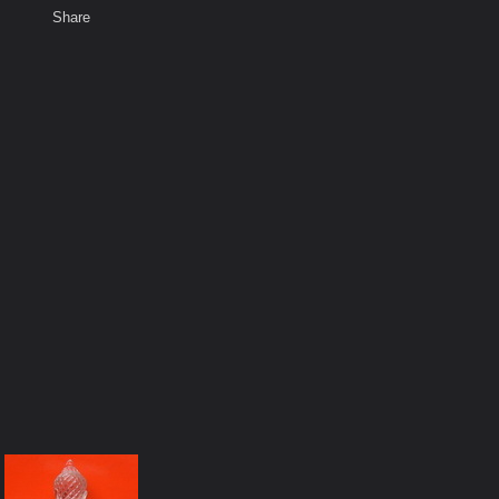
Share
เสียงธรรม
สมาชิก
ห้องสนทนา
พ
ท็ก