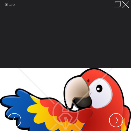
เข้าสู่ระบบหรือลงทะเบียน
Share
ภาษาไทย
ลงโฆษณา
ติดต่อเรา
ช่วยเหลือ
ชุมชนชาวพุทธ
ข้อกำหนดและกฎ
หน้าแรก
เว็บบอร์ด
มีอะไรใหม่
รูปภาพ
คอลเล็คชั่น
สถานที่
กล้อง
แท็ก
...
หน้าแรก
รูปภาพ
General
Pinit
Album
16301 Red Yellow And Blue Scarlet
Macaw Parrot Bird Ara Macao With A
White Circle Around Its Eye Clipart
Illustration Image