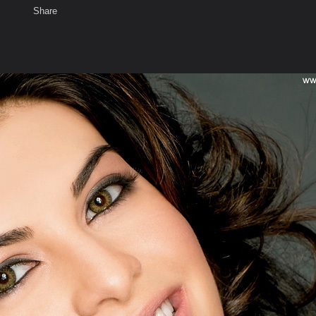
Share
เสียงธรรม
สมาชิก
ห้องสนทนา
พ
ท็ก
นขอ