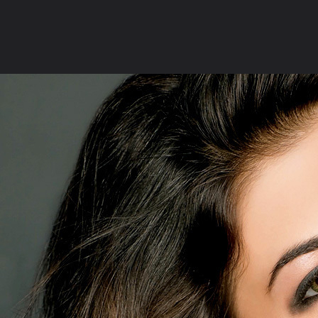
ภาษาไทย
หน้าแรก
เว็บบอร์ด
มีอะไรใหม่
วิดีโอ
รูปภา
หมวดหมู่
มีอะไรใหม่
คอลเล็คชั่น
สถานที่
กล้อง
แ
หน้าแรก
รูปภาพ
General
DuchessFidgette
รูปใส่เวปค
165705 1 8023