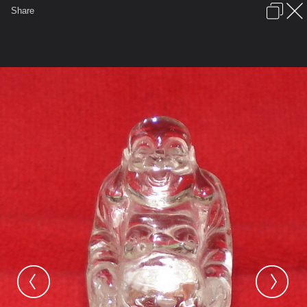
เข้าสู่ระบบหรือลงทะเบียน
Share
ภาษาไทย
ลงโฆษณา
ติดต่อเรา
ช่วยเหลือ
ชุมชนชาวพุทธ
ข้อกำหนดและกฎ
หน้าแรก
เว็บบอร์ด
มีอะไรใหม่
รูปภาพ
คอลเล็คชั่น
สถานที่
กล้อง
แท็ก
...
...
รูปภาพ
General
วิมุติมรรค
พระเเก้ว ดวงเเก้ว
17.พระโพธิสัตว์ศรีอาริยเมตตรัย จุยเจีย