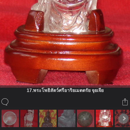
17.พระโพธิสัตว์ศรีอาริยเมตตรัย จุยเจีย