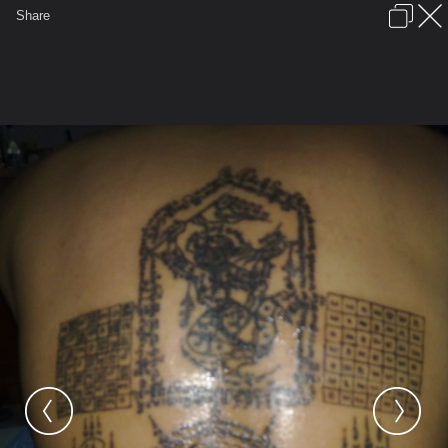
เข้าสู่ระบบหรือลงทะเบียน
Share
ภาษาไทย
ลงโฆษณา
ติดต่อเรา
ช่วยเหลือ
ชุมชนชาวพุทธ
ข้อกำหนดและกฎ
หน้าแรก
เว็บบอร์ด
มีอะไรใหม่
รูปภาพ
คอลเล็คชั่น
สถานที่
กล้อง
แท็ก
...
หน้าแรก
รูปภาพ
General
มีนัด
มีนัด
17122010082