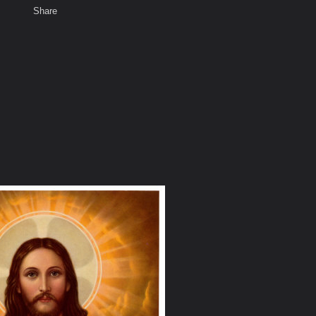
Share
เสียงธรรม
สมาชิก
ห้องสนทนา
พ
ท็ก