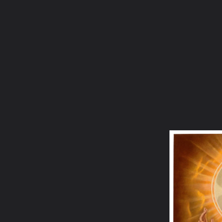
ภาษาไทย
หน้าแรก
เว็บบอร์ด
มีอะไรใหม่
วิดีโอ
รูปภา
หมวดหมู่
มีอะไรใหม่
คอลเล็คชั่น
สถานที่
กล้อง
แ
หน้าแรก
รูปภาพ
General
mamo001
Jesus
17431~Sacred Heart of Jesus Posters