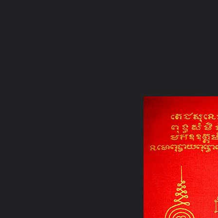
ภาษาไทย
หน้าแรก
เว็บบอร์ด
มีอะไรใหม่
วิดีโอ
รูปภา
หมวดหมู่
มีอะไรใหม่
คอลเล็คชั่น
สถานที่
กล้อง
แ
หน้าแรก
รูปภาพ
General
Noo Norway
ผ้ายันต์หลายครู
176