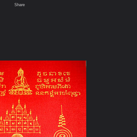
Share
เสียงธรรม
สมาชิก
ห้องสนทนา
พ
ท็ก
บาอาจารย์