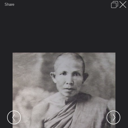
เข้าสู่ระบบหรือลงทะเบียน
Share
ภาษาไทย
ลงโฆษณา
ติดต่อเรา
ช่วยเหลือ
ชุมชนชาวพุทธ
ข้อกำหนดและกฎ
หน้าแรก
เว็บบอร์ด
มีอะไรใหม่
รูปภาพ
คอลเล็คชั่น
สถานที่
กล้อง
แท็ก
...
รูปภาพ
...
่jeng
บูรพาจารย์สายพระอาจารย์มั่น ภูริทั
18 ลป.กงมา 2443 2505