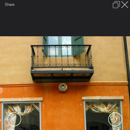
เข้าสู่ระบบหรือลงทะเบียน
Share
ภาษาไทย
ลงโฆษณา
ติดต่อเรา
ช่วยเหลือ
ชุมชนชาวพุทธ
ข้อกำหนดและกฎ
หน้าแรก
เว็บบอร์ด
มีอะไรใหม่
รูปภาพ
คอลเล็คชั่น
สถานที่
กล้อง
แท็ก
...
รูปภาพ
...
hatcheryorn
Palio (ไม่มีภาค 2)
18