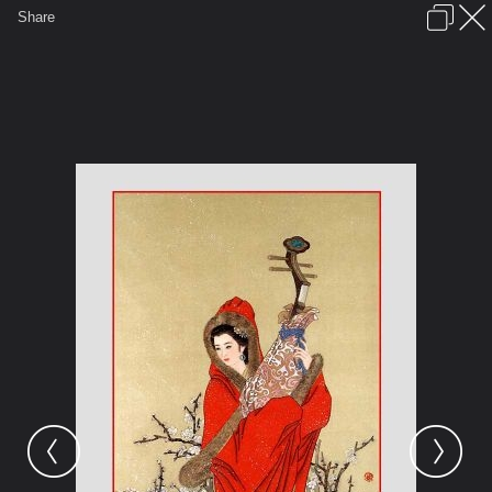
เข้าสู่ระบบหรือลงทะเบียน
Share
ภาษาไทย
ลงโฆษณา
ติดต่อเรา
ช่วยเหลือ
ชุมชนชาวพุทธ
ข้อกำหนดและกฎ
หน้าแรก
เว็บบอร์ด
รูปภาพ
คอลเล็คชั่น
สถานที่
กล้อง
แท็ก
...
รูปภาพ
...
เตียวเสี้ยน
สี่ยอดหญิงงามแห่งแผ่นดินจีน
1958 3