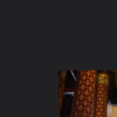
ภาษาไทย
หน้าแรก
เว็บบอร์ด
มีอะไรใหม่
วิดีโอ
รูปภา
หมวดหมู่
มีอะไรใหม่
คอลเล็คชั่น
สถานที่
กล้อง
แ
หน้าแรก
รูปภาพ
General
chingchamp
......พระปางจักพรร