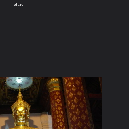
Share
เสียงธรรม
สมาชิก
ห้องสนทนา
พ
ท็ก
ดิ.......