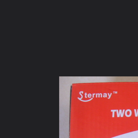
ภาษาไทย
หน้าแรก
เว็บบอร์ด
มีอะไรใหม่
วิดีโอ
รูปภา
มีอะไรใหม่
คอลเล็คชั่น
สถานที่
กล้อง
แท็ก
...
หน้าแรก
รูปภาพ
General
poonsuhk
ที่สูบลมไฟฟ้าพกพา
1HT 202(6)