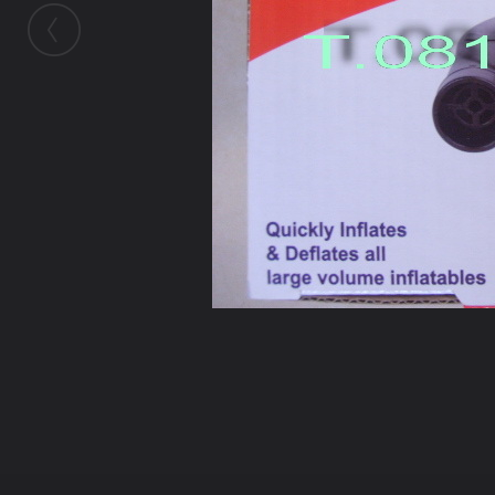
ในอัลบั้มนี้
poonsuhk