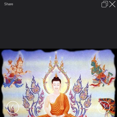
เข้าสู่ระบบหรือลงทะเบียน
Share
ภาษาไทย
ลงโฆษณา
ติดต่อเรา
ช่วยเหลือ
ชุมชนชาวพุทธ
ข้อกำหนดและกฎ
หน้าแรก
เว็บบอร์ด
มีอะไรใหม่
รูปภาพ
คอลเล็คชั่น
สถานที่
กล้อง
แท็ก
...
หน้าแรก
รูปภาพ
General
panupong3
พระเกจิ
20080706225718 buddha