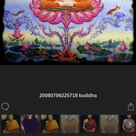
ในอัลบั้มนี้
20080706225718 buddha
panupong3
ในอัลบั้ม
พระเกจิ