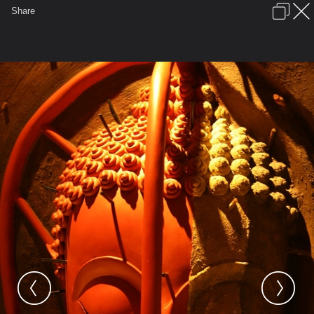
เข้าสู่ระบบหรือลงทะเบียน
Share
ภาษาไทย
ลงโฆษณา
ติดต่อเรา
ช่วยเหลือ
ชุมชนชาวพุทธ
ข้อกำหนดและกฎ
หน้าแรก
เว็บบอร์ด
มีอะไรใหม่
รูปภาพ
คอลเล็คชั่น
สถานที่
กล้อง
แท็ก
...
หน้าแรก
รูปภาพ
General
filmboat
พระพุทธรูป
20100203202312 img 6615