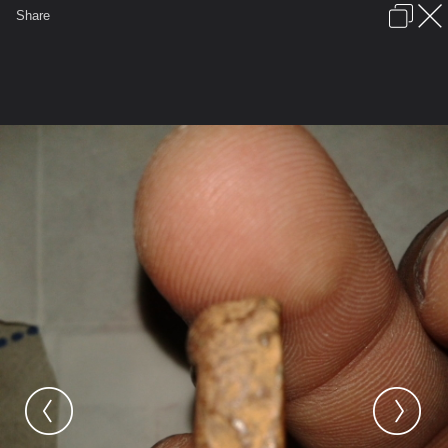
เข้าสู่ระบบหรือลงทะเบียน
Share
ภาษาไทย
ลงโฆษณา
ติดต่อเรา
ช่วยเหลือ
ชุมชนชาวพุทธ
ข้อกำหนดและกฎ
หน้าแรก
เว็บบอร์ด
มีอะไรใหม่
รูปภาพ
คอลเล็คชั่น
สถานที่
กล้อง
แท็ก
...
...
รูปภาพ
General
popopo6666
ช่วยผมดูด้วยครับ
2012 09 04 00.21.56