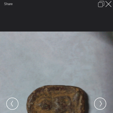
เข้าสู่ระบบหรือลงทะเบียน
Share
ภาษาไทย
ลงโฆษณา
ติดต่อเรา
ช่วยเหลือ
ชุมชนชาวพุทธ
ข้อกำหนดและกฎ
หน้าแรก
เว็บบอร์ด
มีอะไรใหม่
รูปภาพ
คอลเล็คชั่น
สถานที่
กล้อง
แท็ก
...
...
รูปภาพ
General
popopo6666
ช่วยผมดูด้วยครับ
2012 09 04 00.23.49