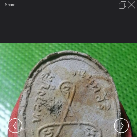
เข้าสู่ระบบหรือลงทะเบียน
Share
ภาษาไทย
ลงโฆษณา
ติดต่อเรา
ช่วยเหลือ
ชุมชนชาวพุทธ
ข้อกำหนดและกฎ
หน้าแรก
เว็บบอร์ด
มีอะไรใหม่
รูปภาพ
คอลเล็คชั่น
สถานที่
กล้อง
แท็ก
...
หน้าแรก
รูปภาพ
General
Keal88
เขี้ยว
20120907 122916 064