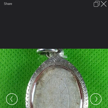
เข้าสู่ระบบหรือลงทะเบียน
Share
ภาษาไทย
ลงโฆษณา
ติดต่อเรา
ช่วยเหลือ
ชุมชนชาวพุทธ
ข้อกำหนดและกฎ
หน้าแรก
เว็บบอร์ด
มีอะไรใหม่
รูปภาพ
คอลเล็คชั่น
สถานที่
กล้อง
แท็ก
...
หน้าแรก
รูปภาพ
General
Keal88
เขี้ยว
20121029 092145 079