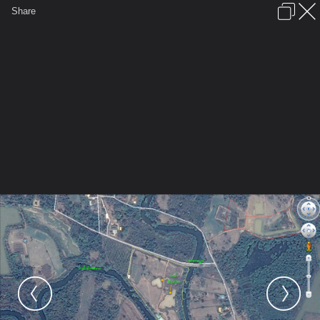
เข้าสู่ระบบหรือลงทะเบียน
Share
ภาษาไทย
ลงโฆษณา
ติดต่อเรา
ช่วยเหลือ
ชุมชนชาวพุทธ
ข้อกำหนดและกฎ
หน้าแรก
เว็บบอร์ด
มีอะไรใหม่
รูปภาพ
คอลเล็คชั่น
สถานที่
กล้อง
แท็ก
...
รูปภาพ
...
hiflyer
ตามหา " หัวใจ " รอบโลก
2014 Aug 16 13 03