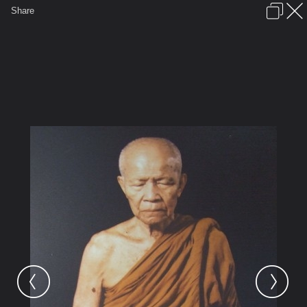
เข้าสู่ระบบหรือลงทะเบียน
Share
ภาษาไทย
ลงโฆษณา
ติดต่อเรา
ช่วยเหลือ
ชุมชนชาวพุทธ
ข้อกำหนดและกฎ
หน้าแรก
เว็บบอร์ด
มีอะไรใหม่
รูปภาพ
คอลเล็คชั่น
สถานที่
กล้อง
แท็ก
...
รูปภาพ
...
่jeng
บูรพาจารย์สายพระอาจารย์มั่น ภูริทั
21 ลต.มหาบัว 2456 ปัจจุบัน