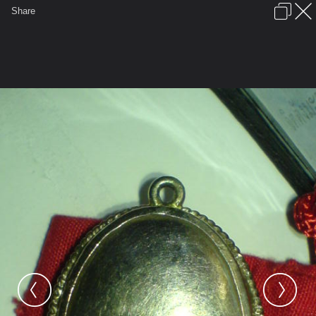
เข้าสู่ระบบหรือลงทะเบียน
Share
ภาษาไทย
ลงโฆษณา
ติดต่อเรา
ช่วยเหลือ
ชุมชนชาวพุทธ
ข้อกำหนดและกฎ
หน้าแรก
เว็บบอร์ด
มีอะไรใหม่
รูปภาพ
คอลเล็คชั่น
สถานที่
กล้อง
แท็ก
...
หน้าแรก
รูปภาพ
General
NR
เบี้ยแก้ของผม
21B