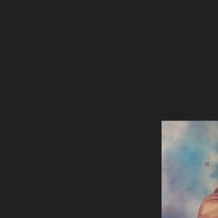
ภาษาไทย
หน้าแรก
เว็บบอร์ด
มีอะไรใหม่
วิดีโอ
รูปภา
หมวดหมู่
มีอะไรใหม่
คอลเล็คชั่น
สถานที่
กล้อง
แ
หน้าแรก
รูปภาพ
General
binphadet
รวมบูรพาจารย์สายพร
22 ลพ.ชา 2461 2535