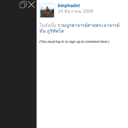
เข้าสู่ระบบหรือลงทะเบียน
binphadet
ลงโฆษณา
ติดต่อเรา
ช่วยเหลือ
หน้าหลัก
ไปข้างบน
24 ธันวาคม 2008
ข้อกำหนดและกฎ
ในอัลบั้ม
รวมบูรพาจารย์สายพระอาจารย์
มั่น ภูริทัตโต
(You must log in or sign up to comment here.)