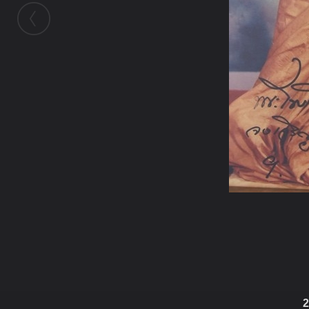
ในอัลบั้มนี้
binphadet
2