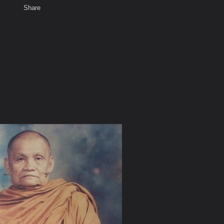
Share
เสียงธรรม
สมาชิก
ห้องสนทนา
พ
ท็ก
ะอาจารย์มั่น ภูริทัตโต