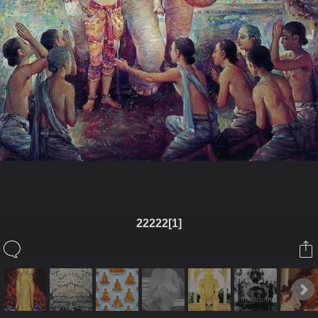
22222[1]
ในอัลบั้มนี้
pump - อภิเตโช