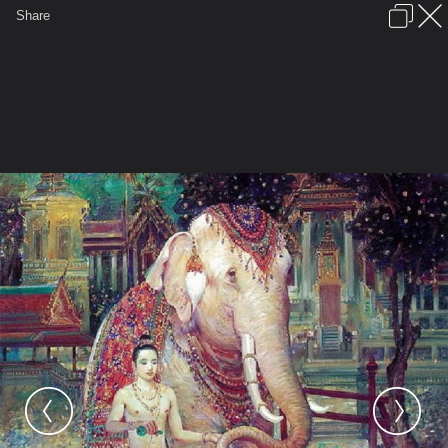
เข้าสู่ระบบหรือลงทะเบียน
Share
ภาษาไทย
ลงโฆษณา
ติดต่อเรา
ช่วยเหลือ
ชุมชนชาวพุทธ
ข้อกำหนดและกฎ
หน้าแรก
เว็บบอร์ด
มีอะไรใหม่
รูปภาพ
คอลเล็คชั่น
สถานที่
กล้อง
แท็ก
...
รูปภาพ
...
jiradech panatuhk
รวมภาพประทับใจ
22222[1]