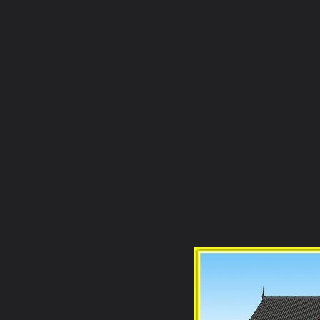
ภาษาไทย
หน้าแรก
เว็บบอร์ด
มีอะไรใหม่
วิดีโอ
รูปภา
หมวดหมู่
มีอะไรใหม่
คอลเล็คชั่น
ห้องสนทนา
สถานที่
กล้อง
แท็ก
หน้าแรก
รูปภาพ
General
te25311988
test
252769 483952274984609 1183649402