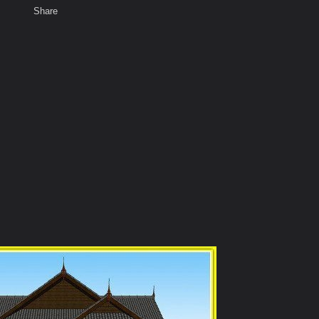
Share
เสียงธรรม
พ
สมาชิก
 n