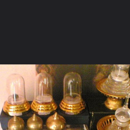
ภาษาไทย
หน้าแรก
เว็บบอร์ด
มีอะไรใหม่
วิดีโอ
รูปภา
หมวดหมู่
มีอะไรใหม่
คอลเล็คชั่น
สถานที่
กล้อง
แ
หน้าแรก
รูปภาพ
General
JOMKAMUNG
กราบคารวะสัก
26082011 resize