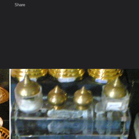
Share
เสียงธรรม
สมาชิก
ห้องสนทนา
พ
ท็ก
การะครูบาอาจารย์