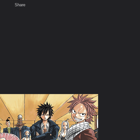
Share
เสียงธรรม
สมาชิก
ห้องสนทนา
พ
ท็ก