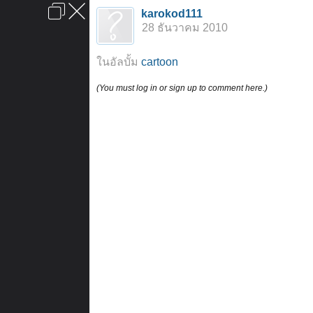
เข้าสู่ระบบหรือลงทะเบียน
karokod111
ลงโฆษณา
ติดต่อเรา
ช่วยเหลือ
หน้าหลัก
ไปข้างบน
28 ธันวาคม 2010
ข้อกำหนดและกฎ
ในอัลบั้ม
cartoon
(You must log in or sign up to comment here.)